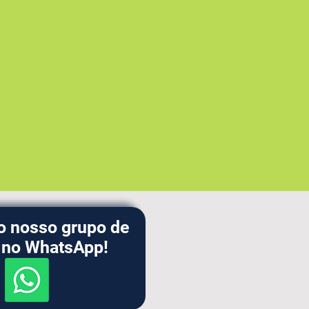
SEE-
MG
2025
Especialista/Supervisor/Orientador
o nosso grupo de
s no WhatsApp!