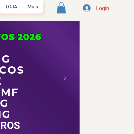
LOJA
Mais
Login
OS 2026
S
MG
COS
E
 MF
G
MG
TROS