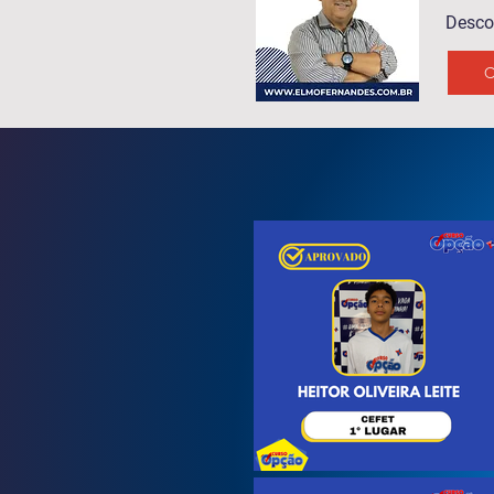
Desco
C