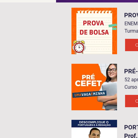
PRO
ENEM 
Turma
C
PRÉ
52 ap
Curso 
C
POR
Prof