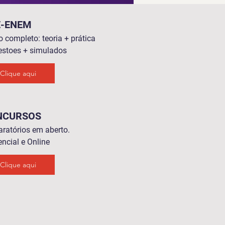
É-ENEM
o completo: teoria + prática
estoes + simulados
Clique aqui
NCURSOS
aratórios em aberto.
encial e Online
Clique aqui