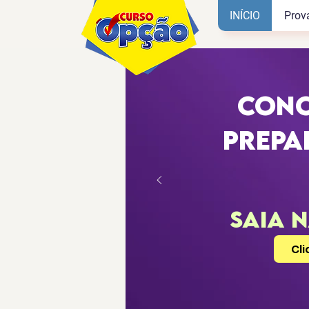
INÍCIO
Prov
CON
prepa
SAIA 
Cli