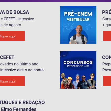
VA DE BOLSA
PR
e CEFET - Intensivo
Curs
s de Agosto
+ qu
lique aqui
-CEFET
CO
rovados no último ano.
Prep
intensivo direto ao ponto.
Pres
lique aqui
TUGUÊS E REDAÇÃO
. Elmo Fernandes