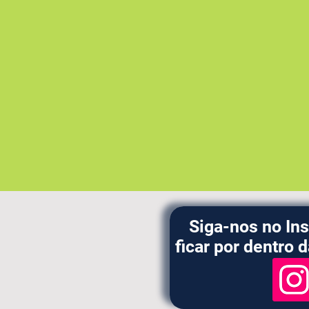
SEE-
MG
2025
ATB
e
TDE
Siga-nos no In
ficar por dentro 