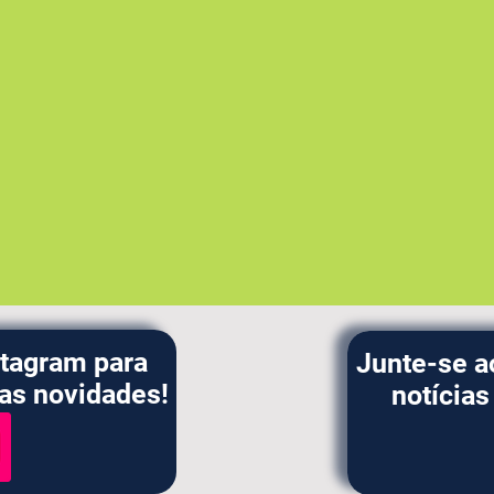
stagram para
Junte-se a
das novidades!
notícia